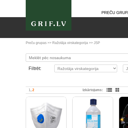
PREČU GRUP
Preču grupas
>>
Ražotāja virskategorija
>>
JSP
Filtrēt:
1
2
Izkārtojums: