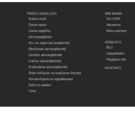
PREČU KATALOGS
PAR MUMS
Darba cimdi
Par GRIF
Darba apavi
Vakances
Darba apģērbs
Mūsu partneri
Aizsargapģērbs
ATBALSTS
Acu un sejas aizsarglīdzekļi
BUJ
Elpošanas aizsarglīdzekļi
Lejupielādes
Dzirdes aizsarglīdzekļi
Piegādes info
Galvas aizsarglīdzekļi
Pretkritiena aizsarglīdzekļi
KONTAKTI
Ādas tīrīšanas un kopšanas līdzekļi
Norobežojumi un signāllampas
Naži un slaideri
Tenti