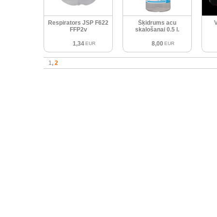
Respirators JSP F622
Šķidrums acu
V
FFP2v
skalošanai 0.5 l.
1,34
8,00
EUR
EUR
1
2