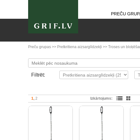
PREČU GRUP
Preču grupas
>>
Pretkritiena aizsarglīdzekļi
>>
Troses un bloķēša
Filtrēt:
1
2
Izkārtojums: