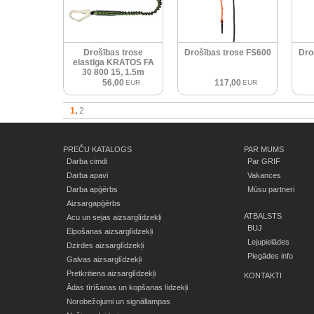
Drošības trose
Drošības trose FS600
Dro
elastīga KRATOS FA
30 800 15, 1.5m
56,00
117,00
EUR
EUR
1
2
PREČU KATALOGS
PAR MUMS
Darba cimdi
Par GRIF
Darba apavi
Vakances
Darba apģērbs
Mūsu partneri
Aizsargapģērbs
ATBALSTS
Acu un sejas aizsarglīdzekļi
BUJ
Elpošanas aizsarglīdzekļi
Lejupielādes
Dzirdes aizsarglīdzekļi
Piegādes info
Galvas aizsarglīdzekļi
Pretkritiena aizsarglīdzekļi
KONTAKTI
Ādas tīrīšanas un kopšanas līdzekļi
Norobežojumi un signāllampas