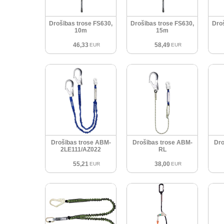
Drošības trose FS630,
Drošības trose FS630,
Dro
10m
15m
46,33
58,49
EUR
EUR
Drošības trose ABM-
Drošības trose ABM-
Dro
2LE111/AZ022
RL
55,21
38,00
EUR
EUR