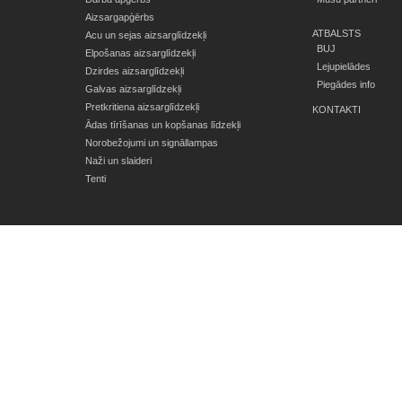
Aizsargapģērbs
ATBALSTS
Acu un sejas aizsarglīdzekļi
BUJ
Elpošanas aizsarglīdzekļi
Lejupielādes
Dzirdes aizsarglīdzekļi
Piegādes info
Galvas aizsarglīdzekļi
Pretkritiena aizsarglīdzekļi
KONTAKTI
Ādas tīrīšanas un kopšanas līdzekļi
Norobežojumi un signāllampas
Naži un slaideri
Tenti