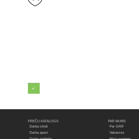
<
PREČU KATALOGS
PAR MUMS
Darba cimdi
Par GRIF
Darba apavi
Vakances
Darba apģērbs
Mūsu partneri