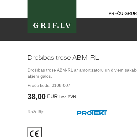
PREČU GRUP
Drošības trose ABM-RL
Drošības trose ABM-RL ar amortizatoru un diviem sakab
āķiem galos.
Preču kods:
0108-007
38,00
EUR
bez PVN
Ražotājs: