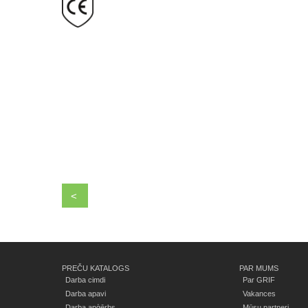
<
PREČU KATALOGS
PAR MUMS
Darba cimdi
Par GRIF
Darba apavi
Vakances
Darba apģērbs
Mūsu partneri