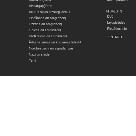
Aizsargapģērbs
ATBALSTS
Acu un sejas aizsarglīdzekļi
BUJ
Elpošanas aizsarglīdzekļi
Lejupielādes
Dzirdes aizsarglīdzekļi
Piegādes info
Galvas aizsarglīdzekļi
Pretkritiena aizsarglīdzekļi
KONTAKTI
Ādas tīrīšanas un kopšanas līdzekļi
Norobežojumi un signāllampas
Naži un slaideri
Tenti