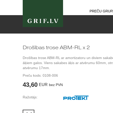
PREČU GRUP
Drošības trose ABM-RL x 2
Drošības trose ABM-RL ar amortizatoru un diviem sakab
āķiem galos. Viens sakabes āķis ar atvērumu 60mm, otr
atvērumu 17mm.
Preču kods:
0108-006
43,60
EUR
bez PVN
Ražotājs: