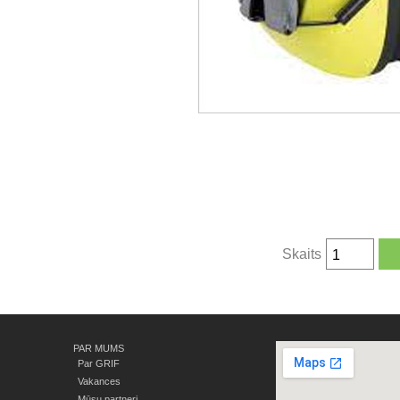
Skaits
PAR MUMS
Par GRIF
Vakances
Mūsu partneri