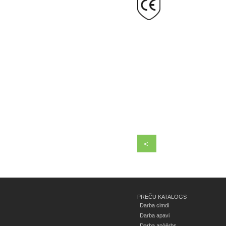
<
PREČU KATALOGS
Darba cimdi
Darba apavi
Darba apģērbs