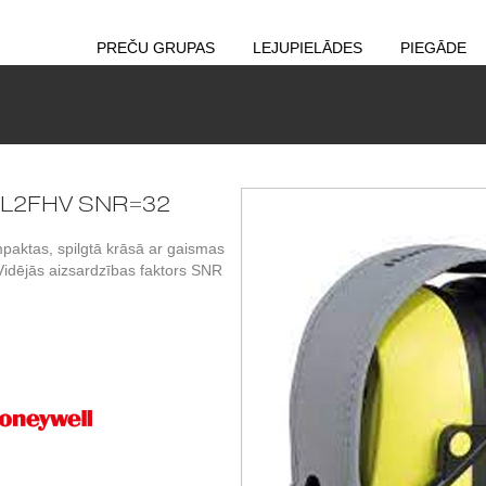
PREČU GRUPAS
LEJUPIELĀDES
PIEGĀDE
2 L2FHV SNR=32
aktas, spilgtā krāsā ar gaismas
Vidējās aizsardzības faktors SNR