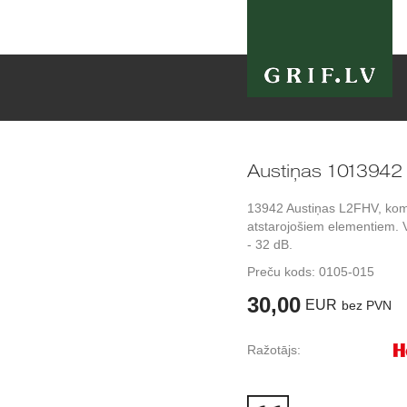
Austiņas 101394
13942 Austiņas L2FHV, komp
atstarojošiem elementiem. 
- 32 dB.
Preču kods:
0105-015
30,00
EUR
bez PVN
Ražotājs: