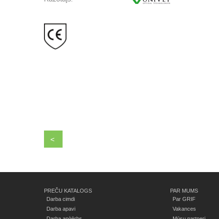
<
PREČU KATALOGS
PAR MUMS
Darba cimdi
Par GRIF
Darba apavi
Vakances
Darba apģērbs
Mūsu partneri