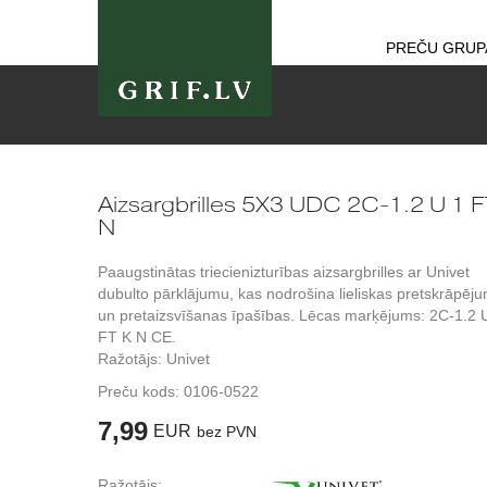
PREČU GRUP
Aizsargbrilles 5X3 UDC 2C-1.2 U 1 F
N
Paaugstinātas triecienizturības aizsargbrilles ar Univet
dubulto pārklājumu, kas nodrošina lieliskas pretskrāpēj
un pretaizsvīšanas īpašības. Lēcas marķējums: 2C-1.2 
FT K N CE.
Ražotājs: Univet
Preču kods:
0106-0522
7,99
EUR
bez PVN
Ražotājs: