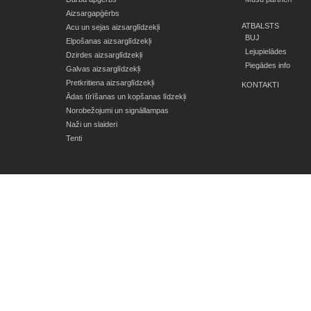
Aizsargapģērbs
ATBALSTS
Acu un sejas aizsarglīdzekļi
BUJ
Elpošanas aizsarglīdzekļi
Lejupielādes
Dzirdes aizsarglīdzekļi
Piegādes info
Galvas aizsarglīdzekļi
Pretkritiena aizsarglīdzekļi
KONTAKTI
Ādas tīrīšanas un kopšanas līdzekļi
Norobežojumi un signāllampas
Naži un slaideri
Tenti