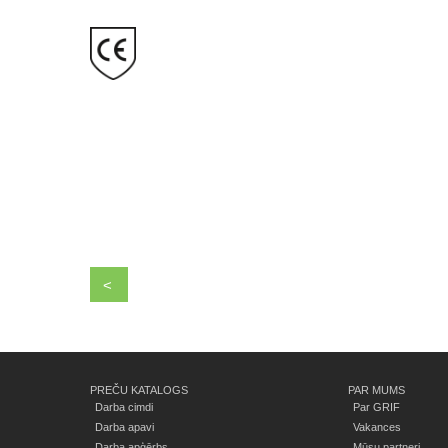
<
PREČU KATALOGS
PAR MUMS
Darba cimdi
Par GRIF
Darba apavi
Vakances
Darba apģērbs
Mūsu partneri