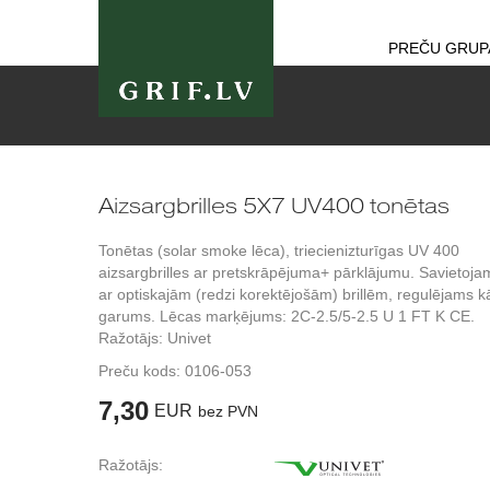
PREČU GRUP
Aizsargbrilles 5X7 UV400 tonētas
Tonētas (solar smoke lēca), triecienizturīgas UV 400
aizsargbrilles ar pretskrāpējuma+ pārklājumu. Savietoj
ar optiskajām (redzi korektējošām) brillēm, regulējams k
garums. Lēcas marķējums: 2C-2.5/5-2.5 U 1 FT K CE.
Ražotājs: Univet
Preču kods:
0106-053
7,30
EUR
bez PVN
Ražotājs: