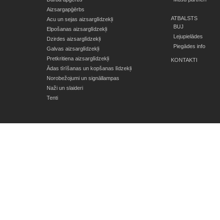
Aizsargapģērbs
ATBALSTS
Acu un sejas aizsarglīdzekļi
BUJ
Elpošanas aizsarglīdzekļi
Lejupielādes
Dzirdes aizsarglīdzekļi
Piegādes info
Galvas aizsarglīdzekļi
Pretkritiena aizsarglīdzekļi
KONTAKTI
Ādas tīrīšanas un kopšanas līdzekļi
Norobežojumi un signāllampas
Naži un slaideri
Tenti