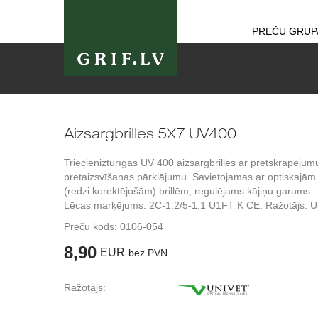
PREČU GRUP
Aizsargbrilles 5X7 UV400
Triecienizturīgas UV 400 aizsargbrilles ar pretskrāpējum
pretaizsvīšanas pārklājumu. Savietojamas ar optiskajām
(redzi korektējošām) brillēm, regulējams kājiņu garums.
Lēcas marķējums: 2C-1.2/5-1.1 U1FT K CE. Ražotājs: U
Preču kods:
0106-054
8,90
EUR
bez PVN
Ražotājs: