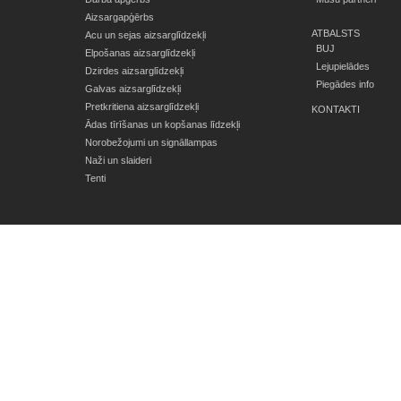
Aizsargapģērbs
ATBALSTS
Acu un sejas aizsarglīdzekļi
BUJ
Elpošanas aizsarglīdzekļi
Lejupielādes
Dzirdes aizsarglīdzekļi
Piegādes info
Galvas aizsarglīdzekļi
Pretkritiena aizsarglīdzekļi
KONTAKTI
Ādas tīrīšanas un kopšanas līdzekļi
Norobežojumi un signāllampas
Naži un slaideri
Tenti