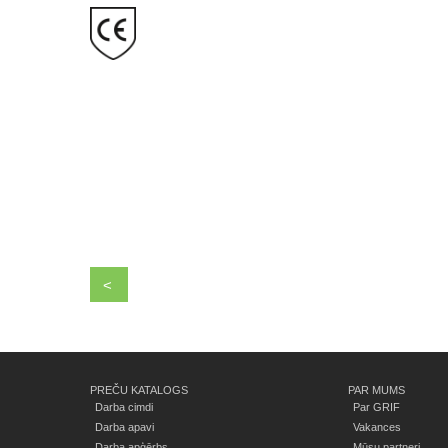
<
PREČU KATALOGS
PAR MUMS
Darba cimdi
Par GRIF
Darba apavi
Vakances
Darba apģērbs
Mūsu partneri