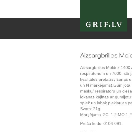
Aizsargbrilles Mo
Aizsargbrilles Moldex 1400
respiratoriem un 7000. sēr
kvalitātes pretaizsvīšanas 
un N marķējums).Gumijota a
masku/ respiratoru un cieš
lokanas kājiņas ar gumijot
spiež un labāk piekļaujas pa
Svars: 21g
Marķējums: 2C–1.2 MO 1 F
Preču kods:
0106-091