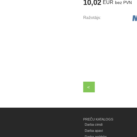
10,02
EUR
bez PVN
Ražotājs:
<
PREČU KATALOGS
Darba cimdi
Darba apavi
Darba apģērbs