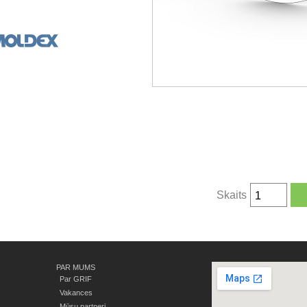
Skaits
PAR MUMS
Par GRIF
Vakances
Mūsu partneri