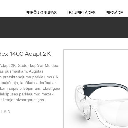
PREČU GRUPAS
LEJUPIELĀDES
PIEGĀDE
ldex 1400 Adapt 2K
 Adapt 2K. Sader kopā ar Moldex
ijas pusmaskām. Augstas
un pretskrāpējuma pārklājums ( K
pakšdaļa, labākai saderībai ar
ākam sejas blīvējumam. Elastīgas/
u iekšpuses pārklājumu: mazāk
t lietojot aizsargaustiņas.
T K N