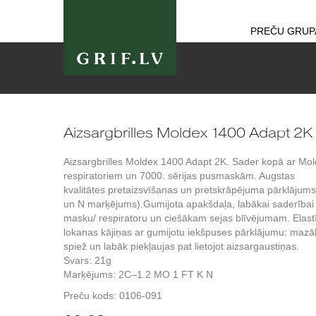
PREČU GRUP
Aizsargbrilles Moldex 1400 Adapt 2K
Aizsargbrilles Moldex 1400 Adapt 2K. Sader kopā ar Mo
respiratoriem un 7000. sērijas pusmaskām. Augstas
kvalitātes pretaizsvīšanas un pretskrāpējuma pārklājums
un N marķējums).Gumijota apakšdaļa, labākai saderībai
masku/ respiratoru un ciešākam sejas blīvējumam. Elast
lokanas kājiņas ar gumijotu iekšpuses pārklājumu: mazā
spiež un labāk piekļaujas pat lietojot aizsargaustiņas.
Svars: 21g
Marķējums: 2C–1.2 MO 1 FT K N
Preču kods:
0106-091