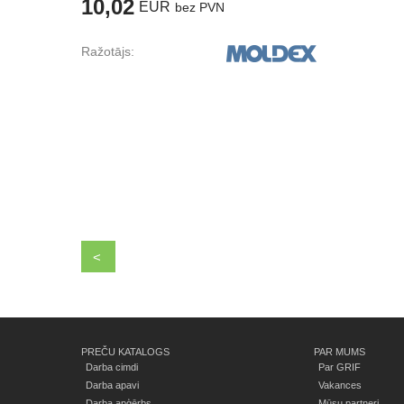
10,02
EUR
bez PVN
Ražotājs:
<
PREČU KATALOGS
PAR MUMS
Darba cimdi
Par GRIF
Darba apavi
Vakances
Darba apģērbs
Mūsu partneri