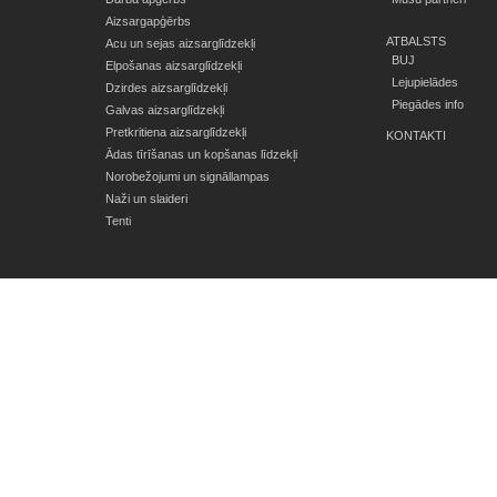
Aizsargapģērbs
ATBALSTS
Acu un sejas aizsarglīdzekļi
BUJ
Elpošanas aizsarglīdzekļi
Lejupielādes
Dzirdes aizsarglīdzekļi
Piegādes info
Galvas aizsarglīdzekļi
Pretkritiena aizsarglīdzekļi
KONTAKTI
Ādas tīrīšanas un kopšanas līdzekļi
Norobežojumi un signāllampas
Naži un slaideri
Tenti