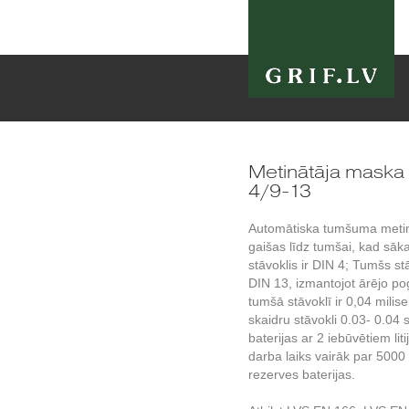
Metinātāja mas
4/9-13
Automātiska tumšuma metin
gaišas līdz tumšai, kad sā
stāvoklis ir DIN 4; Tumšs st
DIN 13, izmantojot ārējo pog
tumšā stāvoklī ir 0,04 milis
skaidru stāvokli 0.03- 0.04
baterijas ar 2 iebūvētiem li
darba laiks vairāk par 500
rezerves baterijas.