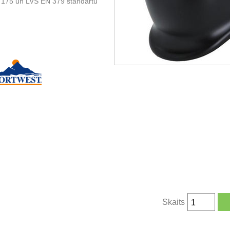
N 175 un LVS EN 379 standartu
Skaits