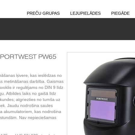
PREČU GRUPAS
LEJUPIELĀDES
PIEGĀDE
ka PORTWEST PW65
āšanas ķivere, kas ieslēdzas no
kas metināšanas darbība. Gaismas
āvoklis ir regulējams no DIN 9 līdz
u. Atbildes laiks no gaišā līdz
ekundes; atgriezties no tumša uz
 sek. Jaudu nodrošina saules
tija akumulatoriem, kas nodrošina
0 stundām. Nav nepieciešamas