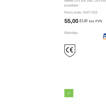
Atbilst LVS EN 166, LVS E
prasībām
Preču kods:
0107-015
55,00
EUR
bez PVN
Ražotājs:
<