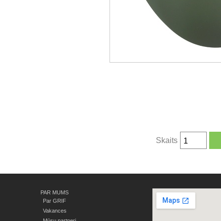
Skaits
PAR MUMS
Par GRIF
Vakances
Mūsu partneri