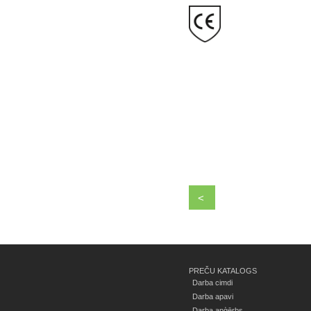
<
PREČU KATALOGS
Darba cimdi
Darba apavi
Darba apģērbs