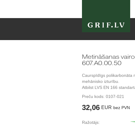
Metināšanas vair
607.A0.00.50
Caurspīdīgs polikarbonāta ma
mehānisko izturību.
Atbilst LVS EN 166 standar
Preču kods:
0107-021
32,06
EUR
bez PVN
Ražotājs: