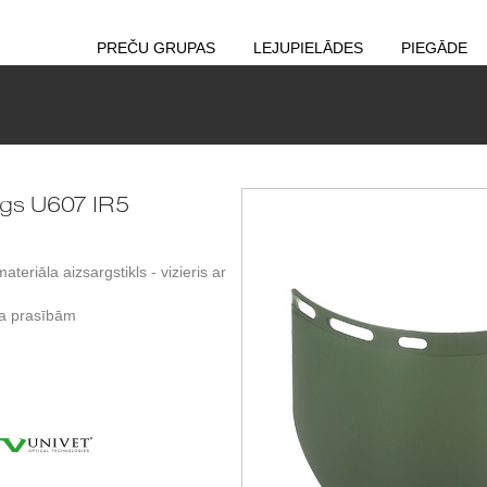
PREČU GRUPAS
LEJUPIELĀDES
PIEGĀDE
ogs U607 IR5
teriāla aizsargstikls - vizieris ar
ta prasībām