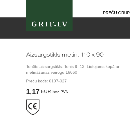
PREČU GRUP
Aizsargstikls metin. 110 x 90
Tonēts aizsargstikls. Tonis 9 -13. Lietojams kopā ar
metināšanas vairogu 16660
Preču kods:
0107-027
1,17
EUR
bez PVN