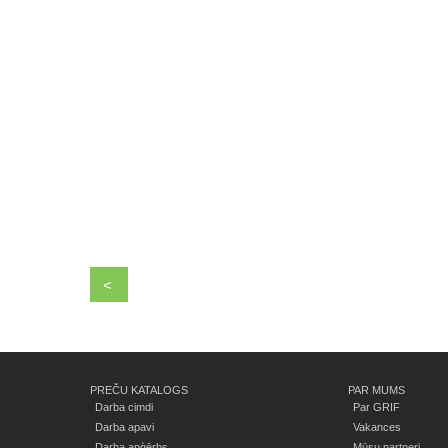
<
PREČU KATALOGS
PAR MUMS
Darba cimdi
Par GRIF
Darba apavi
Vakances
Darba apģērbs
Mūsu partneri