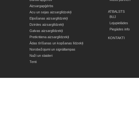
Aizsargapģērbs
ATBALSTS
Acu un sejas aizsarglīdzekļi
BUJ
Elpošanas aizsarglīdzekļi
Lejupielādes
Dzirdes aizsarglīdzekļi
Piegādes info
Galvas aizsarglīdzekļi
Pretkritiena aizsarglīdzekļi
KONTAKTI
Ādas tīrīšanas un kopšanas līdzekļi
Norobežojumi un signāllampas
Naži un slaideri
Tenti