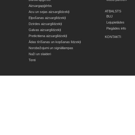
Aizsargapģērbs
ATBALSTS
Acu un sejas aizsarglīdzekļi
BUJ
Elpošanas aizsarglīdzekļi
Lejupielādes
Dzirdes aizsarglīdzekļi
Piegādes info
Galvas aizsarglīdzekļi
Pretkritiena aizsarglīdzekļi
KONTAKTI
Ādas tīrīšanas un kopšanas līdzekļi
Norobežojumi un signāllampas
Naži un slaideri
Tenti