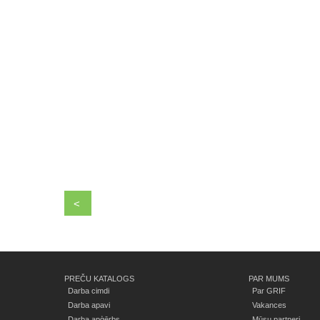
<
PREČU KATALOGS
PAR MUMS
Darba cimdi
Par GRIF
Darba apavi
Vakances
Darba apģērbs
Mūsu partneri