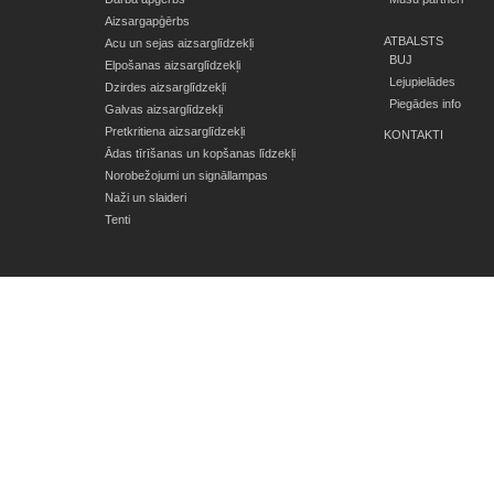
Aizsargapģērbs
ATBALSTS
Acu un sejas aizsarglīdzekļi
BUJ
Elpošanas aizsarglīdzekļi
Lejupielādes
Dzirdes aizsarglīdzekļi
Piegādes info
Galvas aizsarglīdzekļi
Pretkritiena aizsarglīdzekļi
KONTAKTI
Ādas tīrīšanas un kopšanas līdzekļi
Norobežojumi un signāllampas
Naži un slaideri
Tenti