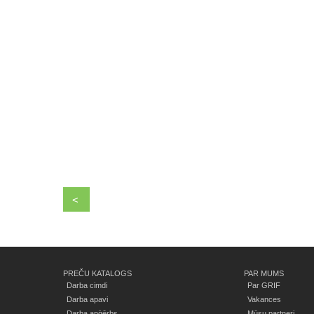
<
PREČU KATALOGS
PAR MUMS
Darba cimdi
Par GRIF
Darba apavi
Vakances
Darba apģērbs
Mūsu partneri