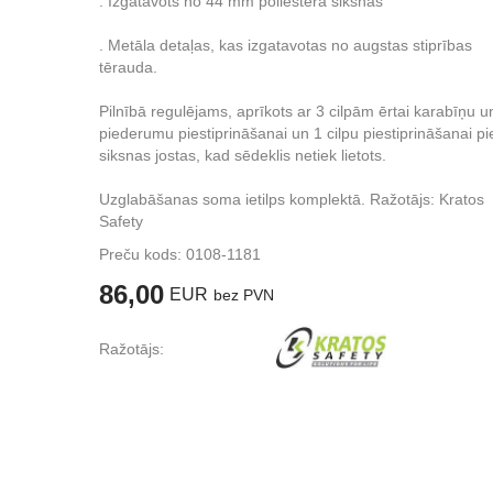
. Izgatavots no 44 mm poliestera siksnas
. Metāla detaļas, kas izgatavotas no augstas stiprības
tērauda.
Pilnībā regulējams, aprīkots ar 3 cilpām ērtai karabīņu un
piederumu piestiprināšanai un 1 cilpu piestiprināšanai pi
siksnas jostas, kad sēdeklis netiek lietots.
Uzglabāšanas soma ietilps komplektā. Ražotājs: Kratos
Safety
Preču kods:
0108-1181
86,00
EUR
bez PVN
Ražotājs: