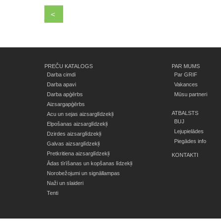
<
PREČU KATALOGS
PAR MUMS
Darba cimdi
Par GRIF
Darba apavi
Vakances
Darba apģērbs
Mūsu partneri
Aizsargapģērbs
ATBALSTS
Acu un sejas aizsarglīdzekļi
BUJ
Elpošanas aizsarglīdzekļi
Lejupielādes
Dzirdes aizsarglīdzekļi
Piegādes info
Galvas aizsarglīdzekļi
Pretkritiena aizsarglīdzekļi
KONTAKTI
Ādas tīrīšanas un kopšanas līdzekļi
Norobežojumi un signāllampas
Naži un slaideri
Tenti