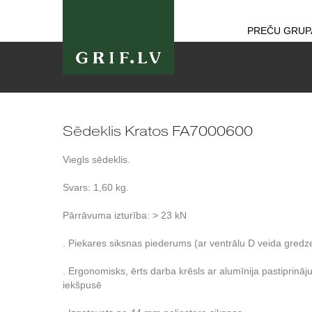
PREČU GRUP
Sēdeklis Kratos FA7000600
Viegls sēdeklis.
Svars: 1,60 kg.
Pārrāvuma izturība: > 23 kN
. Piekares siksnas piederums (ar ventrālu D veida gredz
. Ergonomisks, ērts darba krēsls ar alumīnija pastiprinā
iekšpusē