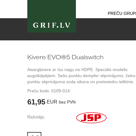
PREČU GRUP
Ķivere EVO®5 Dualswitch
Aisargķivere ar īsu nagu no HDPE. Speciāls modelis
augstkāpējiem. Sešu punktu dempfer stiprinājums, četru
punktu stiprinājuma zoda siksna un pretsviedru ieliktnis.
Preču kods:
0109-014
61,95
EUR
bez PVN
Ražotājs: