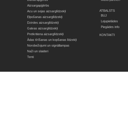
Aizsargapģērbs
ATBALSTS
Acu un sejas aizsarglīdzekļi
BUJ
Elpošanas aizsarglīdzekļi
Lejupielādes
Dzirdes aizsarglīdzekļi
Piegādes info
Galvas aizsarglīdzekļi
Pretkritiena aizsarglīdzekļi
KONTAKTI
Ādas tīrīšanas un kopšanas līdzekļi
Norobežojumi un signāllampas
Naži un slaideri
Tenti