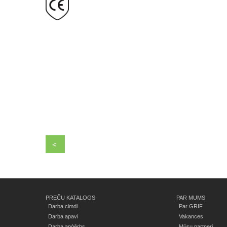
<
PREČU KATALOGS
PAR MUMS
Darba cimdi
Par GRIF
Darba apavi
Vakances
Darba apģērbs
Mūsu partneri