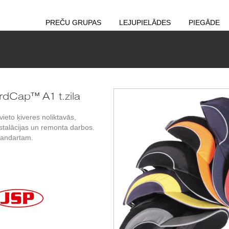
PREČU GRUPAS
LEJUPIELĀDES
PIEGĀDE
rdCap™ A1 t.zila
ieto ķiveres noliktavās,
talācijas un remonta darbos.
tandartam.