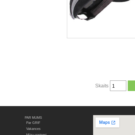
Skaits
PAR MUMS
Par GRIF
Vakances
Mūsu partneri