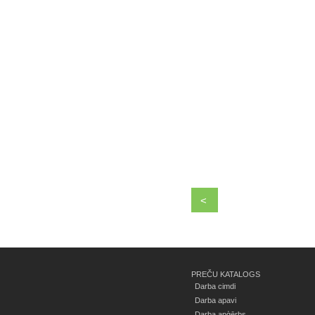
<
PREČU KATALOGS
Darba cimdi
Darba apavi
Darba apģērbs