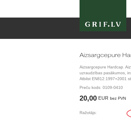
Aizsargcepure Ha
Aizsargcepure Hardcap. Aizv
uzraudzības pasākumos, ins
Atbilst EN812:1997+2001 s
Preču kods:
0109-0410
20,00
EUR
bez PVN
Ražotājs: