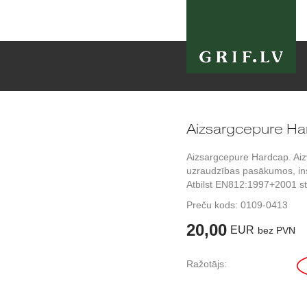
Aizsargcepure H
Aizsargcepure Hardcap. Aizv
uzraudzības pasākumos, ins
Atbilst EN812:1997+2001 s
Preču kods:
0109-0413
20,00
EUR
bez PVN
Ražotājs: