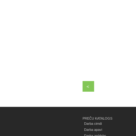
<
PREČU KATALOGS
Darba cimdi
Darba apavi
Darba apģērbs