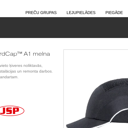
PREČU GRUPAS
LEJUPIELĀDES
PIEGĀDE
ardCap™ A1 melna
ieto ķiveres noliktavās,
talācijas un remonta darbos.
tandartam.