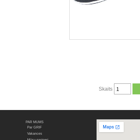
Skaits
PAR MUMS
Par GRIF
Vakances
Mūsu partneri