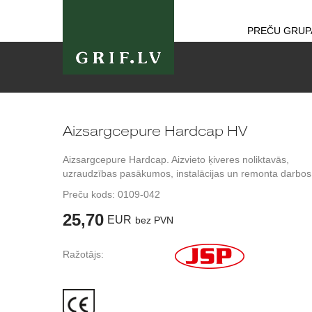
PREČU GRUP
Aizsargcepure Hardcap HV
Aizsargcepure Hardcap. Aizvieto ķiveres noliktavās,
uzraudzības pasākumos, instalācijas un remonta darbos
Preču kods:
0109-042
25,70
EUR
bez PVN
Ražotājs: