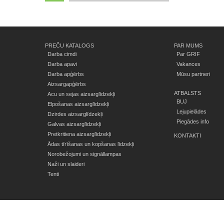
PREČU KATALOGS
PAR MUMS
Darba cimdi
Par GRIF
Darba apavi
Vakances
Darba apģērbs
Mūsu partneri
Aizsargapģērbs
ATBALSTS
Acu un sejas aizsarglīdzekļi
BUJ
Elpošanas aizsarglīdzekļi
Lejupielādes
Dzirdes aizsarglīdzekļi
Piegādes info
Galvas aizsarglīdzekļi
Pretkritiena aizsarglīdzekļi
KONTAKTI
Ādas tīrīšanas un kopšanas līdzekļi
Norobežojumi un signāllampas
Naži un slaideri
Tenti