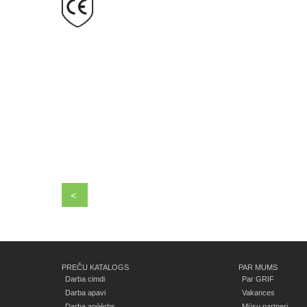
<
PREČU KATALOGS
PAR MUMS
Darba cimdi
Par GRIF
Darba apavi
Vakances
Darba apģērbs
Mūsu partneri