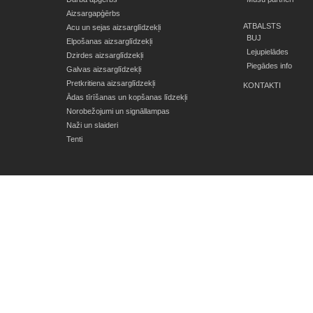
Aizsargapģērbs
ATBALSTS
Acu un sejas aizsarglīdzekļi
BUJ
Elpošanas aizsarglīdzekļi
Lejupielādes
Dzirdes aizsarglīdzekļi
Piegādes info
Galvas aizsarglīdzekļi
Pretkritiena aizsarglīdzekļi
KONTAKTI
Ādas tīrīšanas un kopšanas līdzekļi
Norobežojumi un signāllampas
Naži un slaideri
Tenti