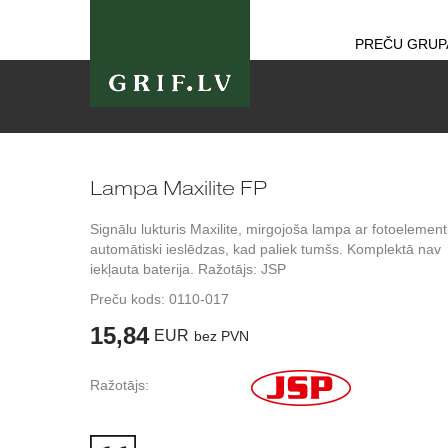
PREČU GRUP
Lampa Maxilite FP
Signālu lukturis Maxilite, mirgojoša lampa ar fotoelemen
automātiski ieslēdzas, kad paliek tumšs. Komplektā nav
iekļauta baterija. Ražotājs: JSP
Preču kods:
0110-017
15,84
EUR
bez PVN
Ražotājs: