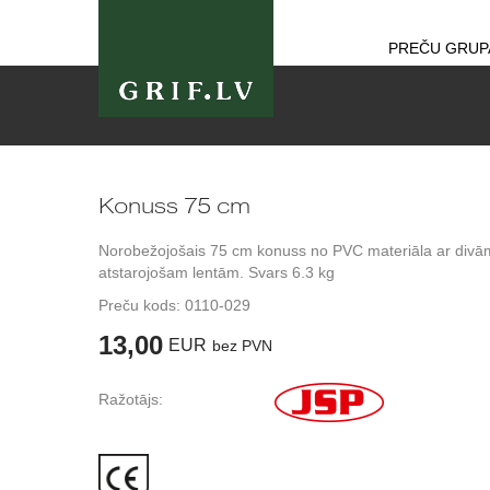
PREČU GRUP
Konuss 75 cm
Norobežojošais 75 cm konuss no PVC materiāla ar divā
atstarojošam lentām. Svars 6.3 kg
Preču kods:
0110-029
13,00
EUR
bez PVN
Ražotājs: