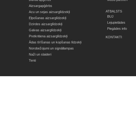
Aizsargapģērbs
ATBALSTS
Acu un sejas aizsarglīdzekļi
BUJ
Elpošanas aizsarglīdzekļi
Lejupielādes
Dzirdes aizsarglīdzekļi
Piegādes info
Galvas aizsarglīdzekļi
Pretkritiena aizsarglīdzekļi
KONTAKTI
Ādas tīrīšanas un kopšanas līdzekļi
Norobežojumi un signāllampas
Naži un slaideri
Tenti