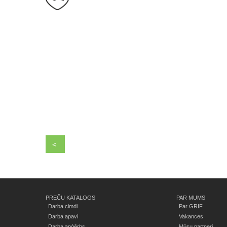
<
PREČU KATALOGS
PAR MUMS
Darba cimdi
Par GRIF
Darba apavi
Vakances
Darba apģērbs
Mūsu partneri