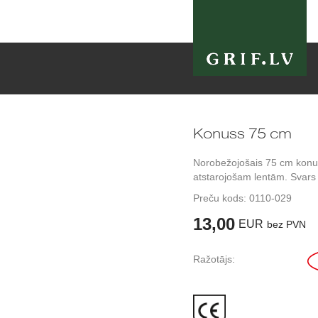
Konuss 75 cm
Norobežojošais 75 cm konu
atstarojošam lentām. Svars
Preču kods:
0110-029
13,00
EUR
bez PVN
Ražotājs: