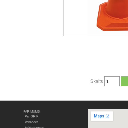
Skaits
PAR MUMS
Par GRIF
Vakances
Mūsu partneri