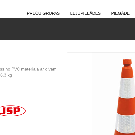
PREČU GRUPAS
LEJUPIELĀDES
PIEGĀDE
ss no PVC materiāla ar divām
 6.3 kg