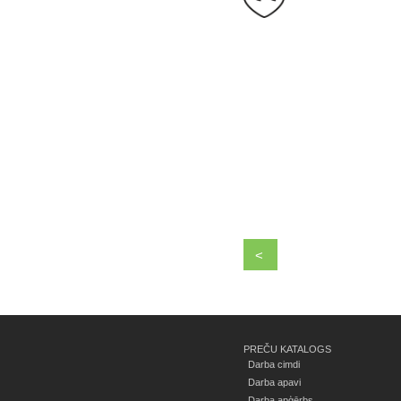
<
PREČU KATALOGS
Darba cimdi
Darba apavi
Darba apģērbs