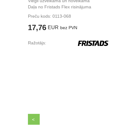
Viegli uzvelkama un novelkama
Daļa no Fristads Flex risinājuma
Preču kods:
0113-068
17,76
EUR
bez PVN
Ražotājs:
<