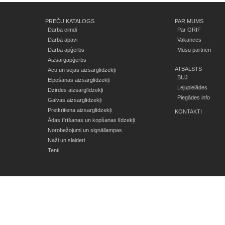
PREČU KATALOGS
PAR MUMS
Darba cimdi
Par GRIF
Darba apavi
Vakances
Darba apģērbs
Mūsu partneri
Aizsargapģērbs
ATBALSTS
Acu un sejas aizsarglīdzekļi
BUJ
Elpošanas aizsarglīdzekļi
Lejupielādes
Dzirdes aizsarglīdzekļi
Piegādes info
Galvas aizsarglīdzekļi
Pretkritiena aizsarglīdzekļi
KONTAKTI
Ādas tīrīšanas un kopšanas līdzekļi
Norobežojumi un signāllampas
Naži un slaideri
Tenti