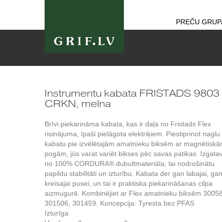
PREČU GRUP
Instrumentu kabata FRISTADS 9803
CRKN, melna
Brīvi piekarināma kabata, kas ir daļa no Fristads Flex
risinājuma, īpaši pielāgota elektriķiem. Piestiprinot naglu
kabatu pie izvēlētajām amatnieku biksēm ar magnētisk
pogām, jūs varat variēt bikses pēc savas patikas. Izgata
no 100% CORDURA® dubultmateriāla, lai nodrošinātu
papildu stabilitāti un izturību. Kabata der gan labajai, ga
kreisajai pusei, un tai ir praktiska piekarināšanas cilpa
aizmugurē. Kombinējiet ar Flex amatnieku biksēm 3005
301506, 301459. Koncepcija: Tyresta bez PFAS
Izturīga