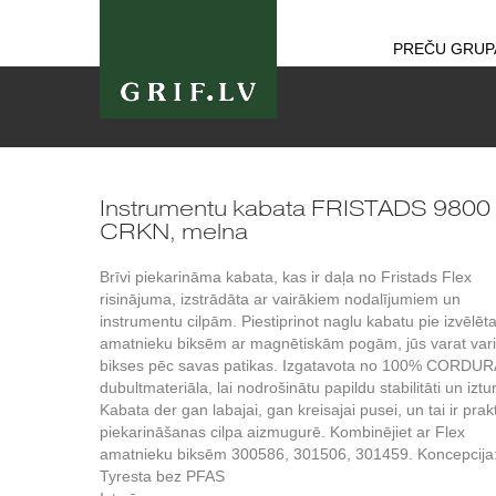
PREČU GRUP
Instrumentu kabata FRISTADS 9800
CRKN, melna
Brīvi piekarināma kabata, kas ir daļa no Fristads Flex
risinājuma, izstrādāta ar vairākiem nodalījumiem un
instrumentu cilpām. Piestiprinot naglu kabatu pie izvēlēt
amatnieku biksēm ar magnētiskām pogām, jūs varat vari
bikses pēc savas patikas. Izgatavota no 100% CORDU
dubultmateriāla, lai nodrošinātu papildu stabilitāti un iztu
Kabata der gan labajai, gan kreisajai pusei, un tai ir prak
piekarināšanas cilpa aizmugurē. Kombinējiet ar Flex
amatnieku biksēm 300586, 301506, 301459. Koncepcija
Tyresta bez PFAS