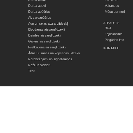
Darba apavi
Vakances
Darba apģērbs
Mūsu partneri
Aizsargapģērbs
ATBALSTS
Acu un sejas aizsarglīdzekļi
BUJ
Elpošanas aizsarglīdzekļi
Lejupielādes
Dzirdes aizsarglīdzekļi
Piegādes info
Galvas aizsarglīdzekļi
Pretkritiena aizsarglīdzekļi
KONTAKTI
Ādas tīrīšanas un kopšanas līdzekļi
Norobežojumi un signāllampas
Naži un slaideri
Tenti