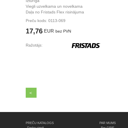
Izturīga
Viegli uzvelkama un novelkama
Daļa no Fristads Flex risinājuma
Preču kods:
0113-069
17,76
EUR
bez PVN
Ražotājs:
<
PREČU KATALOGS
PAR MUMS
Darba cimdi
Par GRIF