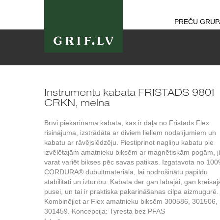
PREČU GRUP
Instrumentu kabata FRISTADS 9801
CRKN, melna
Brīvi piekarināma kabata, kas ir daļa no Fristads Flex
risinājuma, izstrādāta ar diviem lieliem nodalījumiem un
kabatu ar rāvējslēdzēju. Piestiprinot nagliņu kabatu pie
izvēlētajām amatnieku biksēm ar magnētiskām pogām, j
varat variēt bikses pēc savas patikas. Izgatavota no 10
CORDURA® dubultmateriāla, lai nodrošinātu papildu
stabilitāti un izturību. Kabata der gan labajai, gan kreisaj
pusei, un tai ir praktiska pakarināšanas cilpa aizmugurē.
Kombinējiet ar Flex amatnieku biksēm 300586, 301506,
301459. Koncepcija: Tyresta bez PFAS