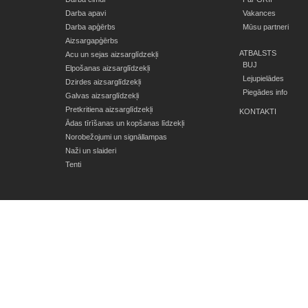
Darba apavi
Vakances
Darba apģērbs
Mūsu partneri
Aizsargapģērbs
ATBALSTS
Acu un sejas aizsarglīdzekļi
BUJ
Elpošanas aizsarglīdzekļi
Lejupielādes
Dzirdes aizsarglīdzekļi
Piegādes info
Galvas aizsarglīdzekļi
Pretkritiena aizsarglīdzekļi
KONTAKTI
Ādas tīrīšanas un kopšanas līdzekļi
Norobežojumi un signāllampas
Naži un slaideri
Tenti