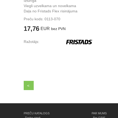
Izturīga
Viegli uzvelkama un novelkama
Daļa no Fristads Flex risinājuma
Preču kods:
0113-070
17,76
EUR
bez PVN
Ražotājs:
<
PREČU KATALOGS
PAR MUMS
Darba cimdi
Par GRIF