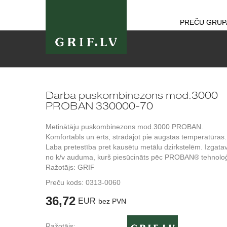
PREČU GRUP
Darba puskombinezons mod.3000
PROBAN 330000-70
Metinātāju puskombinezons mod.3000 PROBAN.
Komfortabls un ērts, strādājot pie augstas temperatūras.
Laba pretestība pret kausētu metālu dzirkstelēm. Izgata
no k/v auduma, kurš piesūcināts pēc PROBAN® tehnoloģ
Ražotājs: GRIF
Preču kods:
0313-0060
36,72
EUR
bez PVN
Ražotājs: