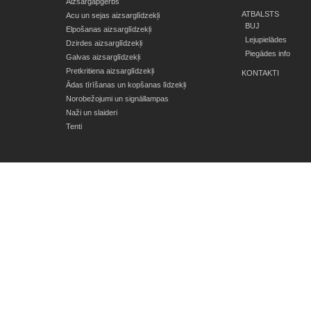
Aizsargapģērbs
ATBALSTS
Acu un sejas aizsarglīdzekļi
BUJ
Elpošanas aizsarglīdzekļi
Lejupielādes
Dzirdes aizsarglīdzekļi
Piegādes info
Galvas aizsarglīdzekļi
Pretkritiena aizsarglīdzekļi
KONTAKTI
Ādas tīrīšanas un kopšanas līdzekļi
Norobežojumi un signāllampas
Naži un slaideri
Tenti