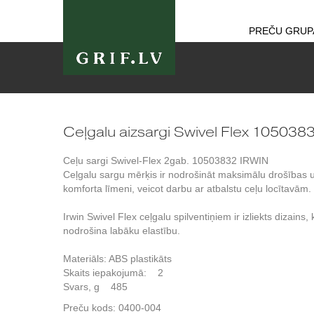
PREČU GRUP
Ceļgalu aizsargi Swivel Flex 105038
Ceļu sargi Swivel-Flex 2gab. 10503832 IRWIN
Ceļgalu sargu mērķis ir nodrošināt maksimālu drošības 
komforta līmeni, veicot darbu ar atbalstu ceļu locītavām.
Irwin Swivel Flex ceļgalu spilventiņiem ir izliekts dizains,
nodrošina labāku elastību.
Materiāls: ABS plastikāts
Skaits iepakojumā: 2
Svars, g 485
Preču kods:
0400-004