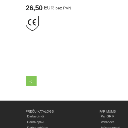
26,50
EUR
bez PVN
<
PREČU KATALOGS
PAR MUMS
Darba cimdi
Par GRIF
Darba apavi
Vakances
Darba apģērbs
Mūsu partneri