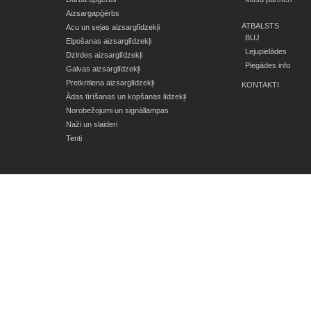
Aizsargapģērbs
ATBALSTS
Acu un sejas aizsarglīdzekļi
BUJ
Elpošanas aizsarglīdzekļi
Lejupielādes
Dzirdes aizsarglīdzekļi
Piegādes info
Galvas aizsarglīdzekļi
Pretkritiena aizsarglīdzekļi
KONTAKTI
Ādas tīrīšanas un kopšanas līdzekļi
Norobežojumi un signāllampas
Naži un slaideri
Tenti