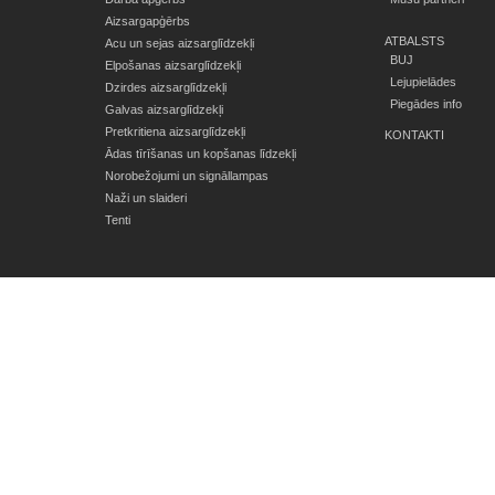
Aizsargapģērbs
ATBALSTS
Acu un sejas aizsarglīdzekļi
BUJ
Elpošanas aizsarglīdzekļi
Lejupielādes
Dzirdes aizsarglīdzekļi
Piegādes info
Galvas aizsarglīdzekļi
Pretkritiena aizsarglīdzekļi
KONTAKTI
Ādas tīrīšanas un kopšanas līdzekļi
Norobežojumi un signāllampas
Naži un slaideri
Tenti