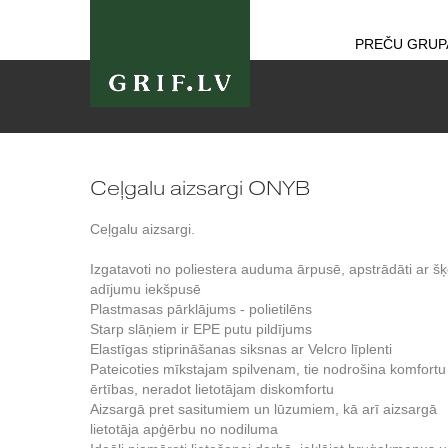
PREČU GRUP
Ceļgalu aizsargi ONYB
Ceļgalu aizsargi.
Izgatavoti no poliestera auduma ārpusē, apstrādāti ar š
adījumu iekšpusē
Plastmasas pārklājums - polietilēns
Starp slāņiem ir EPE putu pildījums
Elastīgas stiprināšanas siksnas ar Velcro līplenti
Pateicoties mīkstajam spilvenam, tie nodrošina komfortu
ērtības, neradot lietotājam diskomfortu
Aizsargā pret sasitumiem un lūzumiem, kā arī aizsargā
lietotāja apģērbu no nodiluma