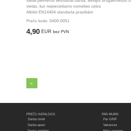
Ideāli piemēroti lietošanai darbā, ieklājot bruģakmeņus 
vietās, kur nepieciešams nometies ceļos
Atbilst EN14404 standarta prasībām
Preču kods:
0400-0051
4,90
EUR
bez PVN
<
PREČU KATALOGS
PAR MUMS
Darba cimdi
Par GRIF
Darba apavi
Vakances
Darba apģērbs
Mūsu partneri