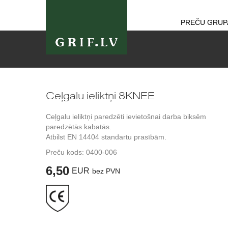
PREČU GRUP
Ceļgalu ieliktņi 8KNEE
Ceļgalu ieliktņi paredzēti ievietošnai darba biksēm
paredzētās kabatās.
Atbilst EN 14404 standartu prasībām.
Preču kods:
0400-006
6,50
EUR
bez PVN