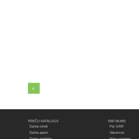
<
PREČU KATALOGS
PAR MUMS
Darba cimdi
Par GRIF
Darba apavi
Vakances
Darba apģērbs
Mūsu partneri