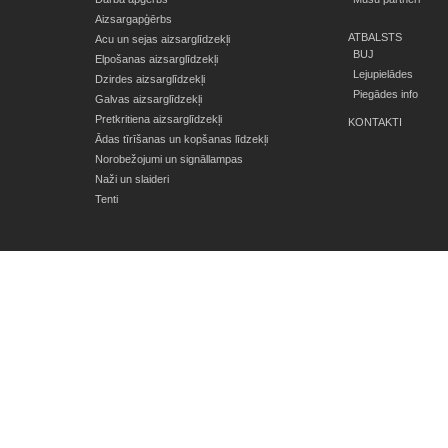
Aizsargapģērbs
ATBALSTS
Acu un sejas aizsarglīdzekļi
BUJ
Elpošanas aizsarglīdzekļi
Lejupielādes
Dzirdes aizsarglīdzekļi
Piegādes info
Galvas aizsarglīdzekļi
Pretkritiena aizsarglīdzekļi
KONTAKTI
Ādas tīrīšanas un kopšanas līdzekļi
Norobežojumi un signāllampas
Naži un slaideri
Tenti