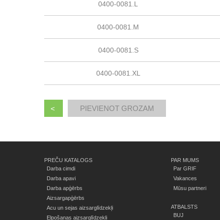
0400-0081.L
0400-0081.M
0400-0081.S
0400-0081.XL
<
PREČU KATALOGS
PAR MUMS
Darba cimdi
Par GRIF
Darba apavi
Vakances
Darba apģērbs
Mūsu partneri
Aizsargapģērbs
ATBALSTS
Acu un sejas aizsarglīdzekļi
BUJ
Elpošanas aizsarglīdzekļi