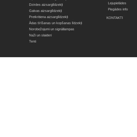
Lejupielādes
Dzirdes aizsarglīdzekļi
Piegādes info
Galvas aizsarglīdzekļi
Pretkritiena aizsarglīdzekļi
KONTAKTI
Ādas tīrīšanas un kopšanas līdzekļi
Norobežojumi un signāllampas
Naži un slaideri
Tenti