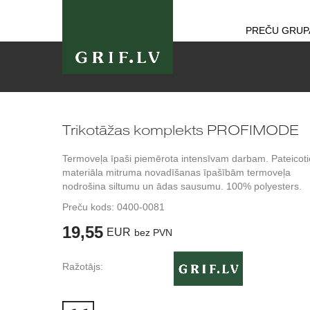
PREČU GRUP
Trikotāžas komplekts PROFIMODE
Termoveļa īpaši piemērota intensīvam darbam. Pateicoti
materiāla mitruma novadīšanas īpašībām termoveļa
nodrošina siltumu un ādas sausumu. 100% polyesters.
Preču kods:
0400-0081
19,55
EUR
bez PVN
Ražotājs: