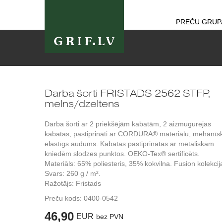
PREČU GRUP
Darba šorti FRISTADS 2562 STFP,
melns/dzeltens
Darba šorti ar 2 priekšējām kabatām, 2 aizmugurejas
kabatas, pastiprināti ar CORDURA® materiālu, mehānīsk
elastīgs audums. Kabatas pastiprinātas ar metāliskām
kniedēm slodzes punktos. OEKO-Tex® sertificēts.
Materiāls: 65% poliesteris, 35% kokvilna. Fusion kolekcij
Svars: 260 g / m².
Ražotājs: Fristads
Preču kods:
0400-0542
46,90
EUR
bez PVN