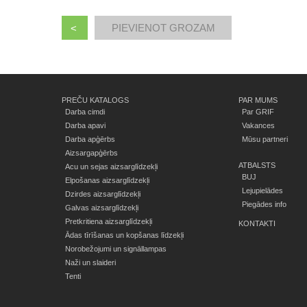
<
PREČU KATALOGS
PAR MUMS
Darba cimdi
Par GRIF
Darba apavi
Vakances
Darba apģērbs
Mūsu partneri
Aizsargapģērbs
ATBALSTS
Acu un sejas aizsarglīdzekļi
BUJ
Elpošanas aizsarglīdzekļi
Lejupielādes
Dzirdes aizsarglīdzekļi
Piegādes info
Galvas aizsarglīdzekļi
Pretkritiena aizsarglīdzekļi
KONTAKTI
Ādas tīrīšanas un kopšanas līdzekļi
Norobežojumi un signāllampas
Naži un slaideri
Tenti