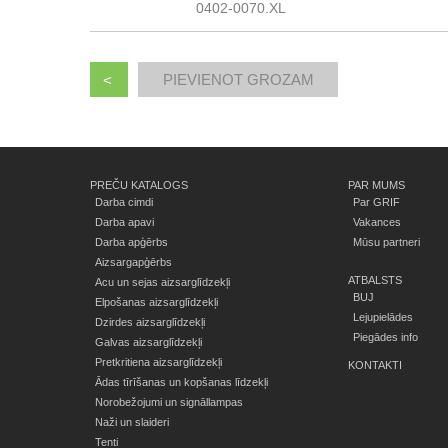
0402-0070.XL
<
PREČU KATALOGS
PAR MUMS
Darba cimdi
Par GRIF
Darba apavi
Vakances
Darba apģērbs
Mūsu partneri
Aizsargapģērbs
ATBALSTS
Acu un sejas aizsarglīdzekļi
BUJ
Elpošanas aizsarglīdzekļi
Lejupielādes
Dzirdes aizsarglīdzekļi
Piegādes info
Galvas aizsarglīdzekļi
Pretkritiena aizsarglīdzekļi
KONTAKTI
Ādas tīrīšanas un kopšanas līdzekļi
Norobežojumi un signāllampas
Naži un slaideri
Tenti