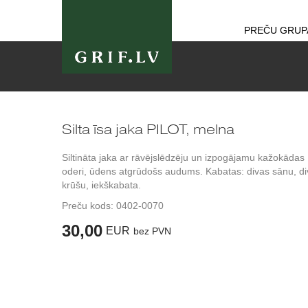
PREČU GRUP
Silta īsa jaka PILOT, melna
Siltināta jaka ar rāvējslēdzēju un izpogājamu kažokādas
oderi, ūdens atgrūdošs audums. Kabatas: divas sānu, d
krūšu, iekškabata.
Preču kods:
0402-0070
30,00
EUR
bez PVN