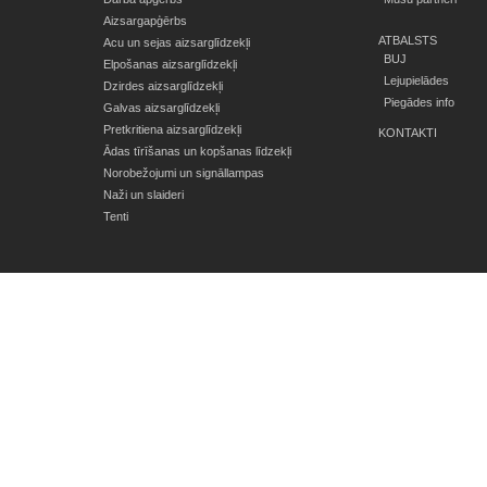
Aizsargapģērbs
ATBALSTS
Acu un sejas aizsarglīdzekļi
BUJ
Elpošanas aizsarglīdzekļi
Lejupielādes
Dzirdes aizsarglīdzekļi
Piegādes info
Galvas aizsarglīdzekļi
Pretkritiena aizsarglīdzekļi
KONTAKTI
Ādas tīrīšanas un kopšanas līdzekļi
Norobežojumi un signāllampas
Naži un slaideri
Tenti