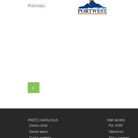
Ražotājs:
<
PREČU KATALOGS
PAR MUMS
Darba cimdi
Par GRIF
Darba apavi
Vakances
Darba apģērbs
Mūsu partneri