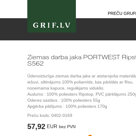
PREČU GRUP
Ziemas darba jaka PORTWEST Rips
S562
Ūdensizturīga ziemas darba jaka ar atstarojoša materiāl
iešuvi, siltinājums 100% poliamīds, kas pārklāts ar flīsu,
noņemama kapuce, regulējams viduklis.
Audums : 100% poliesters Ripstop, PVC pārklājums 250
Oderes sastāvs : 100% poliesters 55g
Apģērba pildījums : 100% poliesters 170g
Preču kods:
0402-0169
57,92
EUR
bez PVN