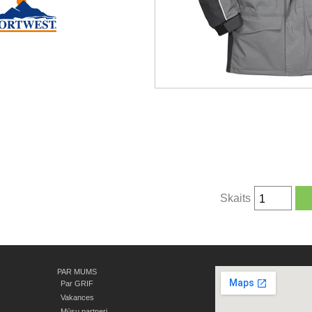
Skaits
PAR MUMS
Par GRIF
Vakances
Mūsu partneri