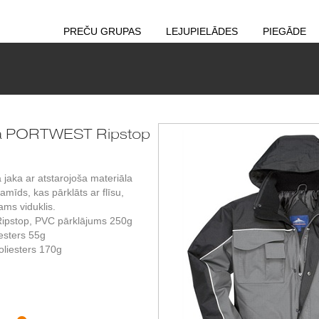
PREČU GRUPAS
LEJUPIELĀDES
PIEGĀDE
ka PORTWEST Ripstop
jaka ar atstarojoša materiāla
amīds, kas pārklāts ar flīsu,
ms viduklis.
Ripstop, PVC pārklājums 250g
esters 55g
oliesters 170g