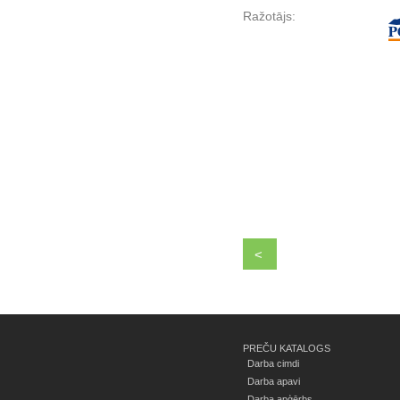
Ražotājs:
<
PREČU KATALOGS
Darba cimdi
Darba apavi
Darba apģērbs