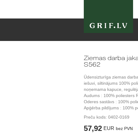
Ziemas darba ja
S562
Ūdensizturīga ziemas darba 
iešuvi, siltinājums 100% poli
noņemama kapuce, regulēja
Audums : 100% poliesters 
Oderes sastāvs : 100% poli
Apģērba pildījums : 100% p
Preču kods:
0402-0169
57,92
EUR
bez PVN