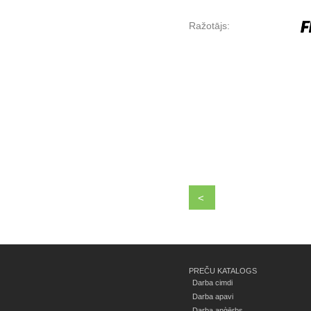
Ražotājs:
<
PREČU KATALOGS
Darba cimdi
Darba apavi
Darba apģērbs