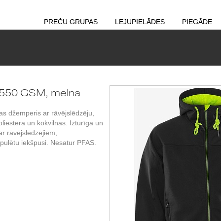
PREČU GRUPAS
LEJUPIELĀDES
PIEGĀDE
550 GSM, melna
as džemperis ar rāvējslēdzēju,
liestera un kokvilnas. Izturīga un
r rāvējslēdzējiem,
pulētu iekšpusi. Nesatur PFAS.