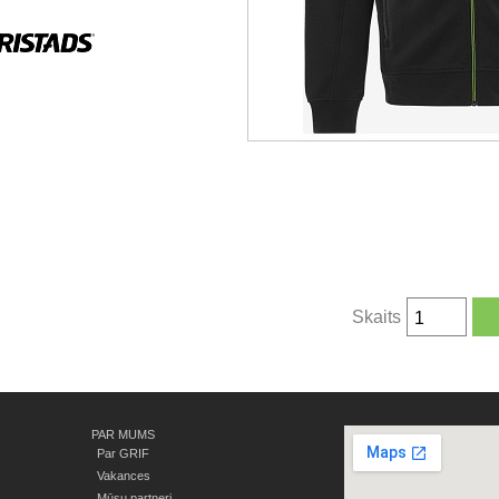
Skaits
PAR MUMS
Par GRIF
Vakances
Mūsu partneri