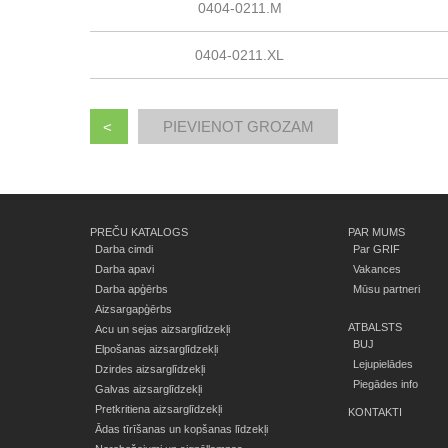
0404-0211.M
0404-0211.XL
<
PREČU KATALOGS
PAR MUMS
Darba cimdi
Par GRIF
Darba apavi
Vakances
Darba apģērbs
Mūsu partneri
Aizsargapģērbs
ATBALSTS
Acu un sejas aizsarglīdzekļi
BUJ
Elpošanas aizsarglīdzekļi
Lejupielādes
Dzirdes aizsarglīdzekļi
Piegādes info
Galvas aizsarglīdzekļi
Pretkritiena aizsarglīdzekļi
KONTAKTI
Ādas tīrīšanas un kopšanas līdzekļi