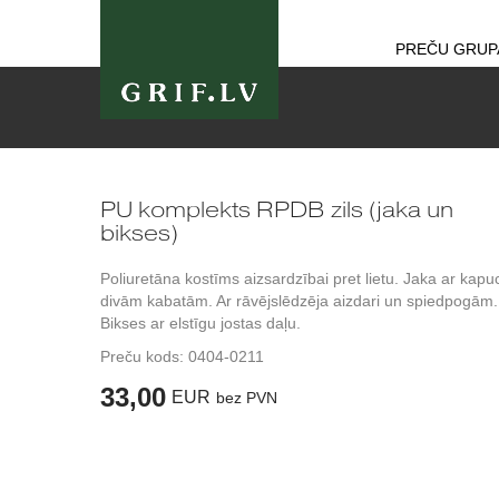
PREČU GRUP
PU komplekts RPDB zils (jaka un
bikses)
Poliuretāna kostīms aizsardzībai pret lietu. Jaka ar kapu
divām kabatām. Ar rāvējslēdzēja aizdari un spiedpogām.
Bikses ar elstīgu jostas daļu.
Preču kods:
0404-0211
33,00
EUR
bez PVN