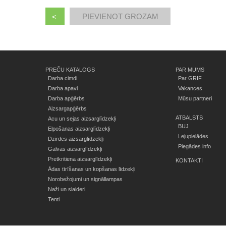
<
PREČU KATALOGS
PAR MUMS
Darba cimdi
Par GRIF
Darba apavi
Vakances
Darba apģērbs
Mūsu partneri
Aizsargapģērbs
ATBALSTS
Acu un sejas aizsarglīdzekļi
BUJ
Elpošanas aizsarglīdzekļi
Lejupielādes
Dzirdes aizsarglīdzekļi
Piegādes info
Galvas aizsarglīdzekļi
Pretkritiena aizsarglīdzekļi
KONTAKTI
Ādas tīrīšanas un kopšanas līdzekļi
Norobežojumi un signāllampas
Naži un slaideri
Tenti