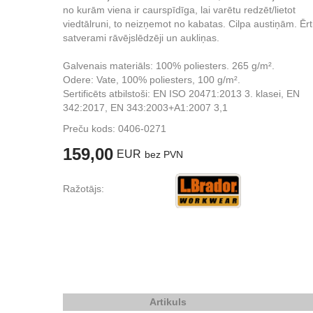
no kurām viena ir caurspīdīga, lai varētu redzēt/lietot
viedtālruni, to neizņemot no kabatas. Cilpa austiņām. Ērt
satverami rāvējslēdzēji un aukliņas.
Galvenais materiāls: 100% poliesters. 265 g/m².
Odere: Vate, 100% poliesters, 100 g/m².
Sertificēts atbilstoši: EN ISO 20471:2013 3. klasei, EN
342:2017, EN 343:2003+A1:2007 3,1
Preču kods:
0406-0271
159,00
EUR
bez PVN
Ražotājs:
Artikuls