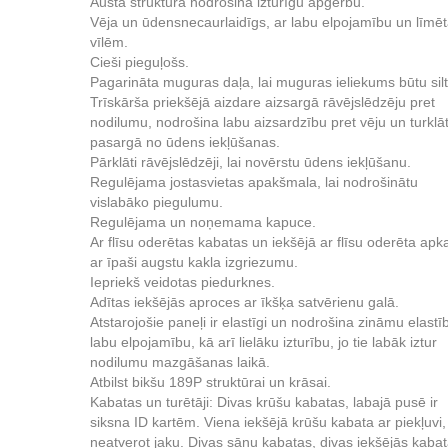
Austā struktūra nodrošina izturīgu apģērbu.
Vēja un ūdensnecaurlaidīgs, ar labu elpojamību un līmē
vīlēm.
Cieši pieguļošs.
Pagarināta muguras daļa, lai muguras ieliekums būtu silt
Trīskārša priekšējā aizdare aizsargā rāvējslēdzēju pret
nodilumu, nodrošina labu aizsardzību pret vēju un turklā
pasargā no ūdens iekļūšanas.
Pārklāti rāvējslēdzēji, lai novērstu ūdens iekļūšanu.
Regulējama jostasvietas apakšmala, lai nodrošinātu
vislabāko piegulumu.
Regulējama un noņemama kapuce.
Ar flīsu oderētas kabatas un iekšējā ar flīsu oderēta apk
ar īpaši augstu kakla izgriezumu.
Iepriekš veidotas piedurknes.
Adītas iekšējās aproces ar īkšķa satvērienu galā.
Atstarojošie paneļi ir elastīgi un nodrošina zināmu elastī
labu elpojamību, kā arī lielāku izturību, jo tie labāk iztur
nodilumu mazgāšanas laikā.
Atbilst bikšu 189P struktūrai un krāsai.
Kabatas un turētāji: Divas krūšu kabatas, labajā pusē ir
siksna ID kartēm. Viena iekšējā krūšu kabata ar piekļuvi,
neatverot jaku. Divas sānu kabatas, divas iekšējās kabat