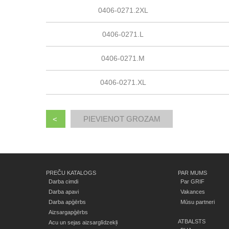
0406-0271.2XL
0406-0271.L
0406-0271.M
0406-0271.XL
<
PREČU KATALOGS
PAR MUMS
Darba cimdi
Par GRIF
Darba apavi
Vakances
Darba apģērbs
Mūsu partneri
Aizsargapģērbs
ATBALSTS
Acu un sejas aizsarglīdzekļi