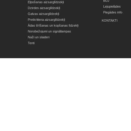
BUJ
Elpošanas aizsarglīdzekļi
Lejupielādes
Dzirdes aizsarglīdzekļi
Piegādes info
Galvas aizsarglīdzekļi
Pretkritiena aizsarglīdzekļi
KONTAKTI
Ādas tīrīšanas un kopšanas līdzekļi
Norobežojumi un signāllampas
Naži un slaideri
Tenti