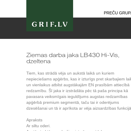
PREČU GRUP
Ziemas darba jaka LB430 Hi-Vis,
dzeltena
Tiem, kas strādā vēja un aukstā laikā un kuriem
nepieciešams apģērbs, kas ir izturīgs pret skarbajiem la
un vienlaikus atbilst augstākajām EN prasībām attiecībā
redzamību. Šī jaka ir izstrādāta pēc tā paša principa kā
pavasara veiksmīgais ieguldījums augstas redzamības
apģērbā premium segmentā, taču tai ir oderējums
dzesēšanai un tā ir aprīkota ar vēja aizsardzības funkcij
Apraksts
Ar siltu oderi.