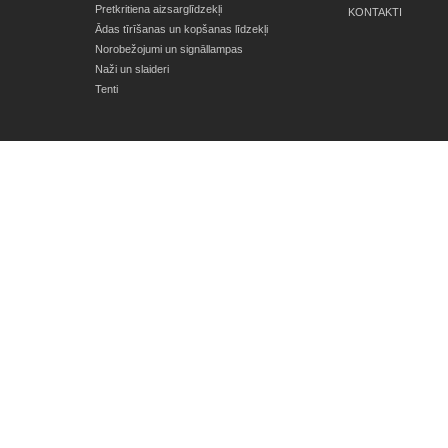
Pretkritiena aizsarglīdzekļi
KONTAKTI
Ādas tīrīšanas un kopšanas līdzekļi
Norobežojumi un signāllampas
Naži un slaideri
Tenti