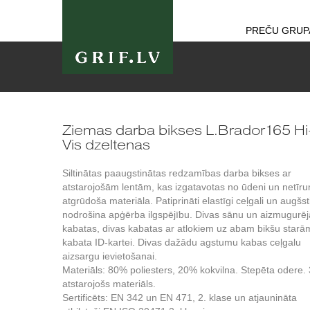
PREČU GRUP
Ziemas darba bikses L.Brador165 Hi
Vis dzeltenas
Siltinātas paaugstinātas redzamības darba bikses ar
atstarojošām lentām, kas izgatavotas no ūdeni un netīr
atgrūdoša materiāla. Patiprināti elastīgi ceļgali un augšsti
nodrošina apģērba ilgspējību. Divas sānu un aizmugurēj
kabatas, divas kabatas ar atlokiem uz abam bikšu starā
kabata ID-kartei. Divas dažādu agstumu kabas ceļgalu
aizsargu ievietošanai.
Materiāls: 80% poliesters, 20% kokvilna. Stepēta odere.
atstarojošs materiāls.
Sertificēts: EN 342 un EN 471, 2. klase un atjaunināta