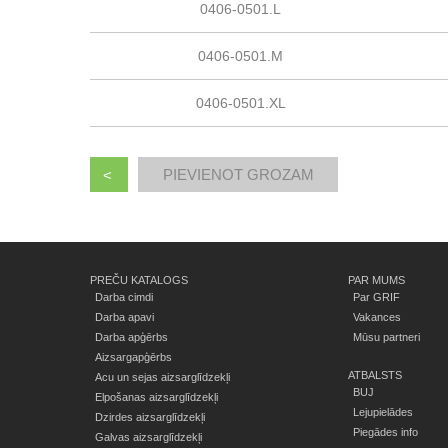
0406-0501.L
0406-0501.M
0406-0501.XL
<
PREČU KATALOGS
PAR MUMS
Darba cimdi
Par GRIF
Darba apavi
Vakances
Darba apģērbs
Mūsu partneri
Aizsargapģērbs
ATBALSTS
Acu un sejas aizsarglīdzekļi
BUJ
Elpošanas aizsarglīdzekļi
Lejupielādes
Dzirdes aizsarglīdzekļi
Piegādes info
Galvas aizsarglīdzekļi