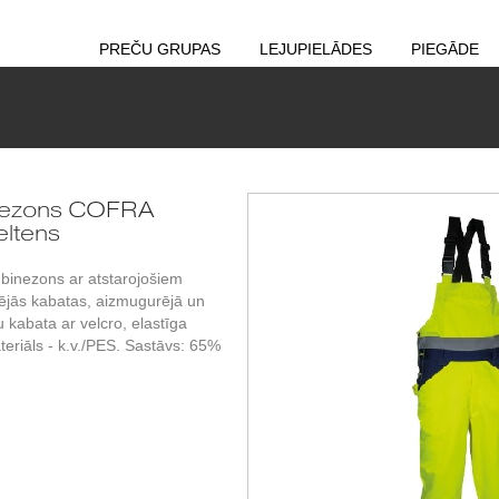
PREČU GRUPAS
LEJUPIELĀDES
PIEGĀDE
nezons COFRA
eltens
binezons ar atstarojošiem
šējās kabatas, aizmugurējā un
 kabata ar velcro, elastīga
teriāls - k.v./PES. Sastāvs: 65%