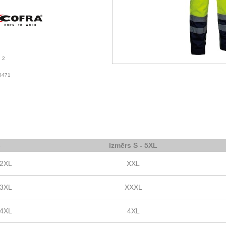
2
0471
s
Izmērs S - 5XL
.2XL
XXL
.3XL
XXXL
.4XL
4XL