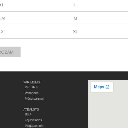
0.L
L
0.M
M
.XL
XL
PAR MUMS
Par GRIF
Vakances
Mūsu partneri
ATBALSTS
BUJ
Lejupielādes
Piegādes info