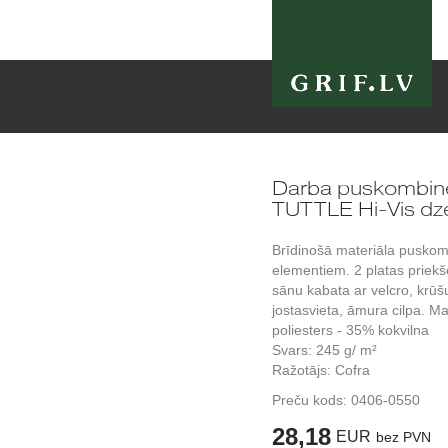
Darba puskombi
TUTTLE Hi-Vis dz
Brīdinošā materiāla puskom
elementiem. 2 platas priek
sānu kabata ar velcro, krūšu
jostasvieta, āmura cilpa. Ma
poliesters - 35% kokvilna
Svars: 245 g/ m²
Ražotājs: Cofra
Preču kods:
0406-0550
28,18
EUR
bez PVN