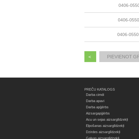
0406-055
0406-055
0406-0550
<
PREČU KATALOGS
Darba cimdi
Darba apavi
Darba apģērbs
Aizsargapģērbs
Acu un sejas aizsarglīdzekļi
Elpošanas aizsarglīdzekļi
Dzirdes aizsarglīdzekļi
Galvas aizsarglīdzekļi