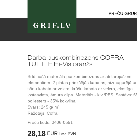
PREČU GRUP
Darba puskombinezons COFRA
TUTTLE Hi-Vis oranžs
Brīdinošā materiāla puskombinezons ar atstarojošiem
elementiem. 2 platas priekšējās kabatas, aizmugurējā u
sānu kabata ar velcro, krūšu kabata ar velcro, elastīga
jostasvieta, āmura cilpa. Materiāls - k.v./PES. Sastāvs: 
poliesters - 35% kokvilna
Svars: 245 g/ m²
Ražotājs: Cofra
Preču kods:
0406-0551
28,18
EUR
bez PVN