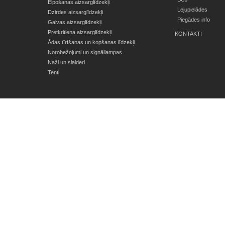
Elpošanas aizsarglīdzekļi
Lejupielādes
Dzirdes aizsarglīdzekļi
Piegādes info
Galvas aizsarglīdzekļi
Pretkritiena aizsarglīdzekļi
KONTAKTI
Ādas tīrīšanas un kopšanas līdzekļi
Norobežojumi un signāllampas
Naži un slaideri
Tenti