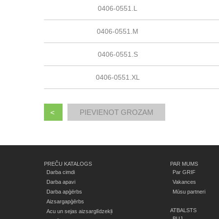
0406-0551.L
0406-0551.M
0406-0551.S
0406-0551.XL
<
PREČU KATALOGS
PAR MUMS
Darba cimdi
Par GRIF
Darba apavi
Vakances
Darba apģērbs
Mūsu partneri
Aizsargapģērbs
ATBALSTS
Acu un sejas aizsarglīdzekļi
BUJ