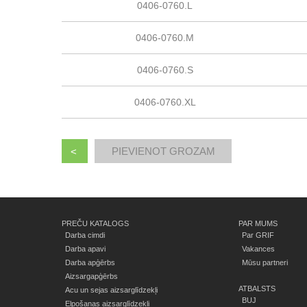
0406-0760.L
0406-0760.M
0406-0760.S
0406-0760.XL
<
PREČU KATALOGS
PAR MUMS
Darba cimdi
Par GRIF
Darba apavi
Vakances
Darba apģērbs
Mūsu partneri
Aizsargapģērbs
ATBALSTS
Acu un sejas aizsarglīdzekļi
BUJ
Elpošanas aizsarglīdzekļi