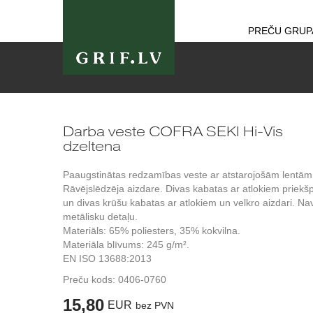
PREČU GRUP
Darba veste COFRA SEKI Hi-Vis
dzeltena
Paaugstinātas redzamības veste ar atstarojošām lentām
Rāvējslēdzēja aizdare. Divas kabatas ar atlokiem priekš
un divas krūšu kabatas ar atlokiem un velkro aizdari. Na
metālisku detaļu.
Materiāls: 65% poliesters, 35% kokvilna.
Materiāla blīvums: 245 g/m².
EN ISO 13688:2013
Preču kods:
0406-0760
15,80
EUR
bez PVN