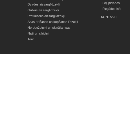
Lejupielādes
Dzirdes aizsarglīdzekļi
Piegādes info
Galvas aizsarglīdzekļi
Pretkritiena aizsarglīdzekļi
KONTAKTI
Ādas tīrīšanas un kopšanas līdzekļi
Norobežojumi un signāllampas
Naži un slaideri
Tenti