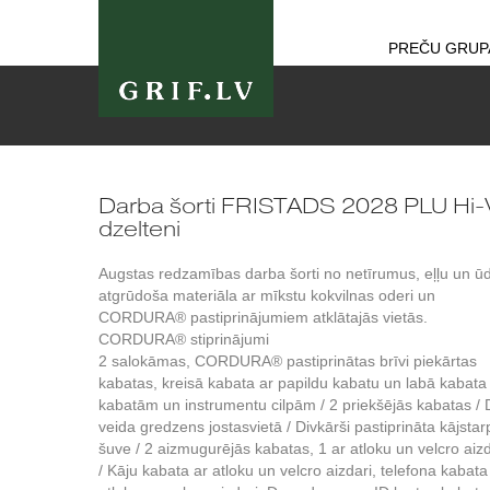
PREČU GRUP
Darba šorti FRISTADS 2028 PLU Hi-V
dzelteni
Augstas redzamības darba šorti no netīrumus, eļļu un ū
atgrūdoša materiāla ar mīkstu kokvilnas oderi un
CORDURA® pastiprinājumiem atklātajās vietās.
CORDURA® stiprinājumi
2 salokāmas, CORDURA® pastiprinātas brīvi piekārtas
kabatas, kreisā kabata ar papildu kabatu un labā kabata
kabatām un instrumentu cilpām / 2 priekšējās kabatas / 
veida gredzens jostasvietā / Divkārši pastiprināta kājsta
šuve / 2 aizmugurējās kabatas, 1 ar atloku un velcro aiz
/ Kāju kabata ar atloku un velcro aizdari, telefona kabata