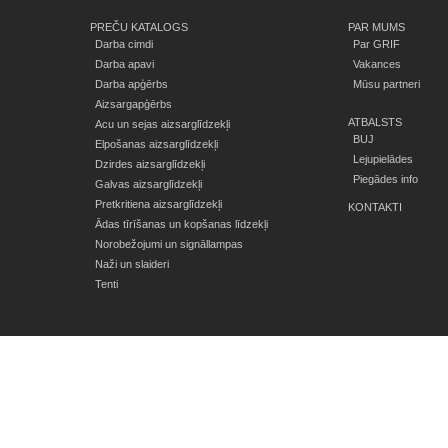
PREČU KATALOGS
PAR MUMS
Darba cimdi
Par GRIF
Darba apavi
Vakances
Darba apģērbs
Mūsu partneri
Aizsargapģērbs
ATBALSTS
Acu un sejas aizsarglīdzekļi
BUJ
Elpošanas aizsarglīdzekļi
Lejupielādes
Dzirdes aizsarglīdzekļi
Piegādes info
Galvas aizsarglīdzekļi
Pretkritiena aizsarglīdzekļi
KONTAKTI
Ādas tīrīšanas un kopšanas līdzekļi
Norobežojumi un signāllampas
Naži un slaideri
Tenti