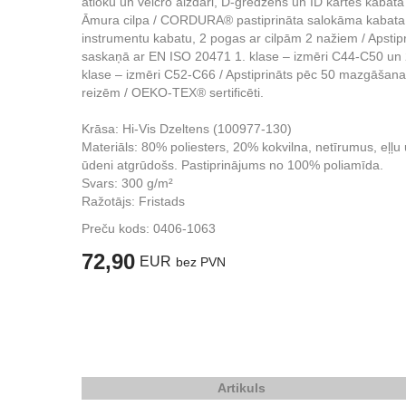
atloku un velcro aizdari, D-gredzens un ID kartes kabata 
Āmura cilpa / CORDURA® pastiprināta salokāma kabata
instrumentu kabatu, 2 pogas ar cilpām 2 nažiem / Apstipr
saskaņā ar EN ISO 20471 1. klase – izmēri C44-C50 un 
klase – izmēri C52-C66 / Apstiprināts pēc 50 mazgāšan
reizēm / OEKO-TEX® sertificēti.
Krāsa: Hi-Vis Dzeltens (100977-130)
Materiāls: 80% poliesters, 20% kokvilna, netīrumus, eļļu
ūdeni atgrūdošs. Pastiprinājums no 100% poliamīda.
Svars: 300 g/m²
Ražotājs: Fristads
Preču kods:
0406-1063
72,90
EUR
bez PVN
Artikuls