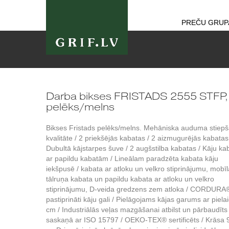
PREČU GRUP
Darba bikses FRISTADS 2555 STFP,
pelēks/melns
Bikses Fristads pelēks/melns. Mehāniska auduma stiep
kvalitāte / 2 priekšējās kabatas / 2 aizmugurējās kabatas
Dubultā kājstarpes šuve / 2 augšstilba kabatas / Kāju ka
ar papildu kabatām / Lineālam paradzēta kabata kāju
iekšpusē / kabata ar atloku un velkro stiprinājumu, mobīl
tālruņa kabata un papildu kabata ar atloku un velkro
stiprinājumu, D-veida gredzens zem atloka / CORDURA
pastiprināti kāju gali / Pielāgojams kājas garums ar pielai
cm / Industriālās veļas mazgāšanai atbilst un pārbaudīts
saskaņā ar ISO 15797 / OEKO-TEX® sertificēts / Krāsa 