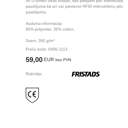
un D-izmēri visās krāsās, kas pieejami pēc individuāla
pasūtījuma kā arī var pievienot RFID mikroshēmu pēc
pasūtījuma.
Auduma informācija:
65% polyester, 35% cotton.
Svars: 260 g/m²
Preču kods:
0406-1113
59,00
EUR
bez PVN
Ražotājs: