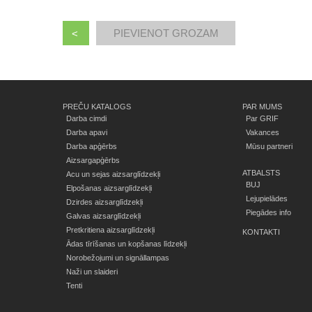
<
PREČU KATALOGS
PAR MUMS
Darba cimdi
Par GRIF
Darba apavi
Vakances
Darba apģērbs
Mūsu partneri
Aizsargapģērbs
ATBALSTS
Acu un sejas aizsarglīdzekļi
BUJ
Elpošanas aizsarglīdzekļi
Lejupielādes
Dzirdes aizsarglīdzekļi
Piegādes info
Galvas aizsarglīdzekļi
Pretkritiena aizsarglīdzekļi
KONTAKTI
Ādas tīrīšanas un kopšanas līdzekļi
Norobežojumi un signāllampas
Naži un slaideri
Tenti