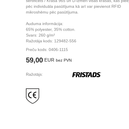
sertificēts / Krāsa 965 un D-izmēri visās krāsās, kas pie
pēc individuāla pasūtījuma kā arī var pievienot RFID
mikroshēmu pēc pasūtījuma.
Auduma informācija:
65% polyester, 35% cotton.
Svars: 260 g/m²
Ražotāja kods: 129482-556
Preču kods:
0406-1115
59,00
EUR
bez PVN
Ražotājs: