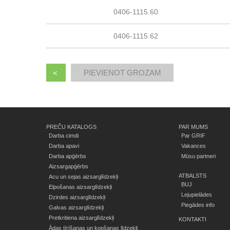
0406-1115.60
0406-1115.62
<
PREČU KATALOGS
PAR MUMS
Darba cimdi
Par GRIF
Darba apavi
Vakances
Darba apģērbs
Mūsu partneri
Aizsargapģērbs
ATBALSTS
Acu un sejas aizsarglīdzekļi
BUJ
Elpošanas aizsarglīdzekļi
Lejupielādes
Dzirdes aizsarglīdzekļi
Piegādes info
Galvas aizsarglīdzekļi
Pretkritiena aizsarglīdzekļi
KONTAKTI
Ādas tīrīšanas un kopšanas līdzekļi