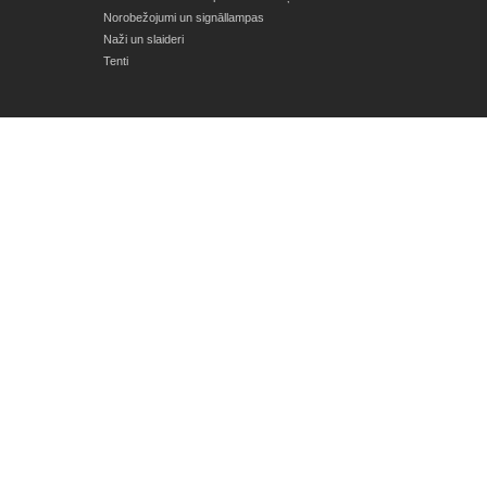
Norobežojumi un signāllampas
Naži un slaideri
Tenti