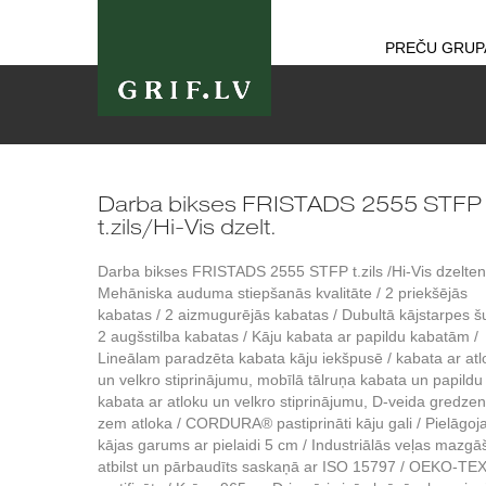
PREČU GRUP
Darba bikses FRISTADS 2555 STFP
t.zils/Hi-Vis dzelt.
Darba bikses FRISTADS 2555 STFP t.zils /Hi-Vis dzelten
Mehāniska auduma stiepšanās kvalitāte / 2 priekšējās
kabatas / 2 aizmugurējās kabatas / Dubultā kājstarpes š
2 augšstilba kabatas / Kāju kabata ar papildu kabatām /
Lineālam paradzēta kabata kāju iekšpusē / kabata ar atl
un velkro stiprinājumu, mobīlā tālruņa kabata un papildu
kabata ar atloku un velkro stiprinājumu, D-veida gredze
zem atloka / CORDURA® pastiprināti kāju gali / Pielāgo
kājas garums ar pielaidi 5 cm / Industriālās veļas mazgā
atbilst un pārbaudīts saskaņā ar ISO 15797 / OEKO-TE