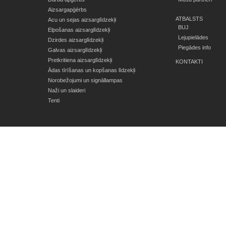
Aizsargapģērbs
ATBALSTS
Acu un sejas aizsarglīdzekļi
BUJ
Elpošanas aizsarglīdzekļi
Lejupielādes
Dzirdes aizsarglīdzekļi
Piegādes info
Galvas aizsarglīdzekļi
Pretkritiena aizsarglīdzekļi
KONTAKTI
Ādas tīrīšanas un kopšanas līdzekļi
Norobežojumi un signāllampas
Naži un slaideri
Tenti