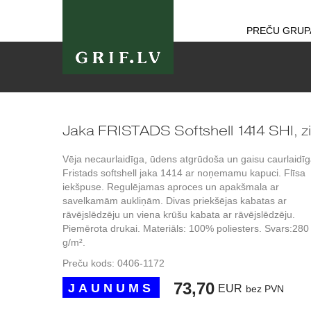
PREČU GRUP
Jaka FRISTADS Softshell 1414 SHI, zi
Vēja necaurlaidīga, ūdens atgrūdoša un gaisu caurlaidī
Fristads softshell jaka 1414 ar noņemamu kapuci. Flīsa
iekšpuse. Regulējamas aproces un apakšmala ar
savelkamām aukliņām. Divas priekšējas kabatas ar
rāvējslēdzēju un viena krūšu kabata ar rāvējslēdzēju.
Piemērota drukai. Materiāls: 100% poliesters. Svars:280
g/m².
Preču kods:
0406-1172
73,70
JAUNUMS
EUR
bez PVN