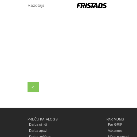
Ražotājs:
<
PREČU KATALOGS
PAR MUMS
Darba cimdi
Par GRIF
Darba apavi
Vakances
Darba apģērbs
Mūsu partneri