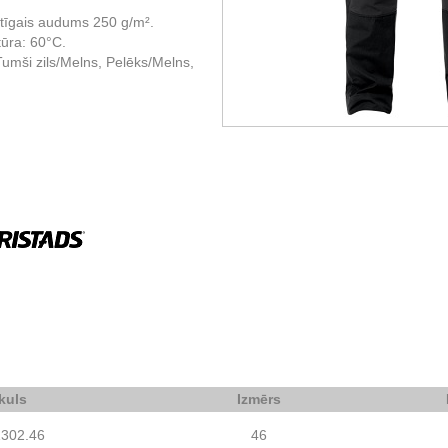
stīgais audums 250 g/m².
ūra: 60°C.
umši zils/Melns, Pelēks/Melns,
ikuls
Izmērs
1302.46
46