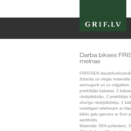
Darba bikses FR
melnas
FRISTADS daudzfunkcionālas 
žūstoša un viegla materiāla
aizmugurē un uz ceļgaliem. 
priekšējās kabatas, 2 kabat
rāvējslēdzēju, 2 priekšējās 
izturīgu rāvējslēdzēju, 1 ka
mobilajam telefonam ar klap
bikšu galu garums ar 5cm
sertificēts.
Materiāls: 65% poliesters, 