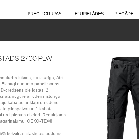
PREČU GRUPAS
LEJUPIELĀDES
PIEGĀDE
ISTADS 2700 PLW,
darba bikses, no izturīga, ātri
. Elastīgi auduma paneļi sānos,
D-gredzens pie jostas, 2
as aizmugurē ar ūdens izturīgu
kāju kabatas ar klapi un ūdens
bata pildspalvai un 1 kabata
i un līplentes aizdari. Regulējams
 pagarinājumu. OEKO-TEX®
35% kokvilna. Elastīgais audums