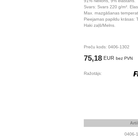
91% Neilons, 9% elastāns.
Svars: Svars 220 g/m². Ela
Max. mazgāšanas temperat
Pieejamas papildu krāsas: T
Haki zaļš/Melns.
Preču kods:
0406-1302
75,18
EUR
bez PVN
Ražotājs:
Art
0406-