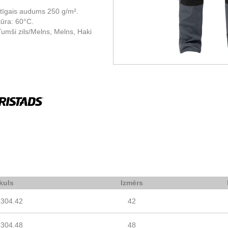
stīgais audums 250 g/m².
ūra: 60°C.
umši zils/Melns, Melns, Haki
ikuls
Izmērs
1304.42
42
1304.48
48