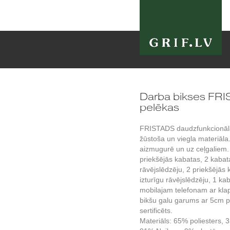
Darba bikses FR
pelēkas
FRISTADS daudzfunkcionālas 
žūstoša un viegla materiāla
aizmugurē un uz ceļgaliem. 
priekšējās kabatas, 2 kabat
rāvējslēdzēju, 2 priekšējās 
izturīgu rāvējslēdzēju, 1 ka
mobilajam telefonam ar klap
bikšu galu garums ar 5cm
sertificēts.
Materiāls: 65% poliesters, 