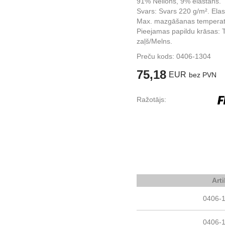
91% Neilons, 9% elastāns.
Svars: Svars 220 g/m². Ela
Max. mazgāšanas temperat
Pieejamas papildu krāsas: T
zaļš/Melns.
Preču kods:
0406-1304
75,18
EUR
bez PVN
Ražotājs:
Art
0406-
0406-