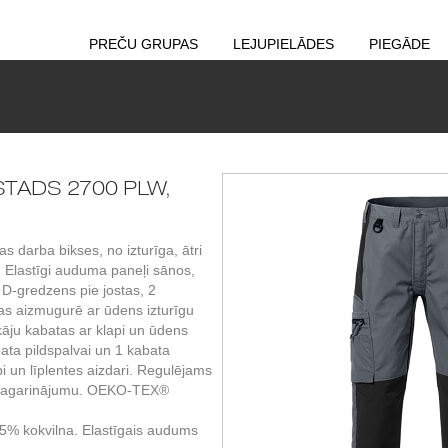
PREČU GRUPAS
LEJUPIELĀDES
PIEGĀDE
ISTADS 2700 PLW,
darba bikses, no izturīga, ātri
. Elastīgi auduma paneļi sānos,
D-gredzens pie jostas, 2
as aizmugurē ar ūdens izturīgu
kāju kabatas ar klapi un ūdens
bata pildspalvai un 1 kabata
i un līplentes aizdari. Regulējams
 pagarinājumu. OEKO-TEX®
35% kokvilna. Elastīgais audums