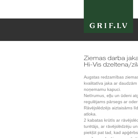
Ziemas darba ja
Hi-Vis dzeltena/zil
Augstas redzamības ziemas
kvalitatīva jaka ar daudzā
noņemamu kapuci.
Netīrumus, eļļu un ūdeni 
regulējams pārsegs ar oderi.
Rāvējslēdzējs aiztaisāms lī
atloka.
2 kabatas krūtīs ar rāvējslē
turētājs, ar rāvējslēdzēju un
piekļūt pat tad, kad apģērbs