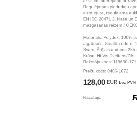
ar vilnas oderējumu ar rāvē
Regulējamas piedurkņu apr
aizmugure, regulējama aukl
EN ISO 20471 2. klase un E
mazgāšanas reizēm / OEKO-
Materiāls: Polydex, 100% po
atgrūdošs. Stepēta odere: 
Svars: Ārējais audums 255 
Krāsa: Hi-Vis Dzeltens/Zils
Ražotāja kods: 119630-171
Preču kods:
0406-1672
128,00
EUR
bez PVN
Ražotājs: