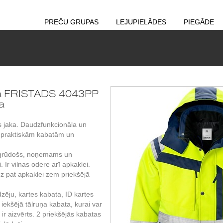
PREČU GRUPAS
LEJUPIELĀDES
PIEGĀDE
ka FRISTADS 4043PP
a
 jaka. Daudzfunkcionāla un
m praktiskām kabatām un
atgrūdošs, noņemams un
 Ir vilnas odere arī apkaklei.
dz pat apkaklei zem priekšējā
dzēju, kartes kabata, ID kartes
 iekšējā tālruņa kabata, kurai var
 ir aizvērts. 2 priekšējās kabatas