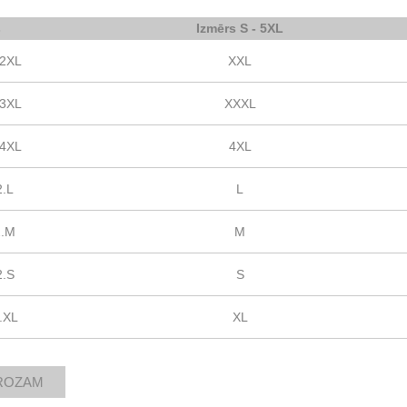
s
Izmērs S - 5XL
.2XL
XXL
.3XL
XXXL
.4XL
4XL
2.L
L
2.M
M
2.S
S
.XL
XL