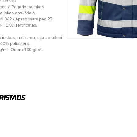
jslēdzēju.
oces. Pagarināta jakas
a jakas apakšdaļā.
N 342 / Apstiprināts pēc 25
TEX® sertificētas.
liesters, netīrumu, eļļu un ūdeni
100% poliesters.
g/m². Odere 130 g/m².